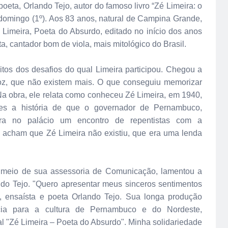
poeta, Orlando Tejo, autor do famoso livro “Zé Limeira: o
domingo (1º). Aos 83 anos, natural de Campina Grande,
é Limeira, Poeta do Absurdo, editado no início dos anos
sta, cantador bom de viola, mais mitológico do Brasil.
tos dos desafios do qual Limeira participou. Chegou a
voz, que não existem mais. O que conseguiu memorizar
 Na obra, ele relata como conheceu Zé Limeira, em 1940,
les a história de que o governador de Pernambuco,
a no palácio um encontro de repentistas com a
s acham que Zé Limeira não existiu, que era uma lenda
 meio de sua assessoria de Comunicação, lamentou a
lando Tejo. "Quero apresentar meus sinceros sentimentos
a, ensaísta e poeta Orlando Tejo. Sua longa produção
ncia para a cultura de Pernambuco e do Nordeste,
l "Zé Limeira – Poeta do Absurdo". Minha solidariedade