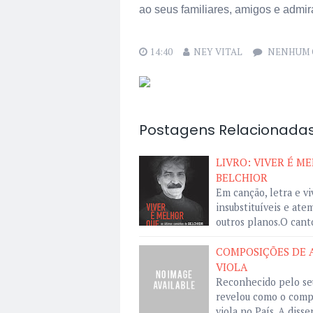
ao seus familiares, amigos e admir
14:40
NEY VITAL
NENHUM 
Postagens Relacionadas
LIVRO: VIVER É 
BELCHIOR
Em canção, letra e vi
insubstituíveis e at
outros planos.O can
COMPOSIÇÕES DE 
VIOLA
Reconhecido pelo seu
revelou como o compo
viola no País. A diss