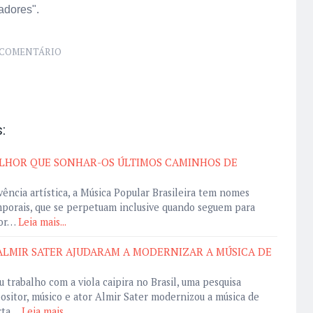
adores".
COMENTÁRIO
:
MELHOR QUE SONHAR-OS ÚLTIMOS CAMINHOS DE
vência artística, a Música Popular Brasileira tem nomes
emporais, que se perpetuam inclusive quando seguem para
tor…
Leia mais...
ALMIR SATER AJUDARAM A MODERNIZAR A MÚSICA DE
 trabalho com a viola caipira no Brasil, uma pesquisa
sitor, músico e ator Almir Sater modernizou a música de
erta…
Leia mais...