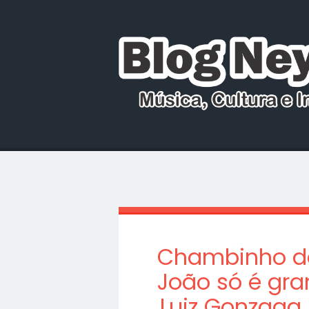
Chambinho do
João só é gra
Luiz Gonzaga