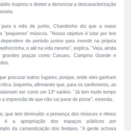
ódio inspirou o diretor a denunciar a descaracterização
novela.
ara o mês de junho, Chambinho diz que a maior
 "pequenos" músicos. "Nosso objetivo é lutar por leis
 dependem do período junino para investir na própria
elhorzinha, e até na vida mesmo", explica. "Veja, ainda
e grandes praças como Caruaru, Campina Grande e
idos.
que procurar outros lugares, porque, onde eles ganham
ritica Joquinha, afirmando que, para os sanfoneiros, as
ostumam ser como um 13º salário. "Já tem muito tempo
 a impressão de que não vai parar de piorar", emenda.
ado, que tem diminuído a presença dos músicos e ritmos
ões é a apropriação dos espaços públicos por
mplo da camarotização dos festejos. "A gente achava