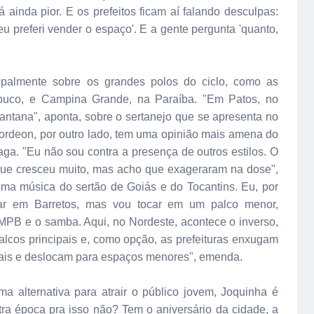
 ainda pior. E os prefeitos ficam aí falando desculpas:
o eu preferi vender o espaço'. E a gente pergunta 'quanto,
ncipalmente sobre os grandes polos do ciclo, como as
uco, e Campina Grande, na Paraíba. "Em Patos, no
antana", aponta, sobre o sertanejo que se apresenta no
ordeon, por outro lado, tem uma opinião mais amena do
aga. "Eu não sou contra a presença de outros estilos. O
que cresceu muito, mas acho que exageraram na dose",
ma música do sertão de Goiás e do Tocantins. Eu, por
car em Barretos, mas vou tocar em um palco menor,
 MPB e o samba. Aqui, no Nordeste, acontece o inverso,
alcos principais e, como opção, as prefeituras enxugam
onais e deslocam para espaços menores", emenda.
a alternativa para atrair o público jovem, Joquinha é
tra época pra isso não? Tem o aniversário da cidade, a