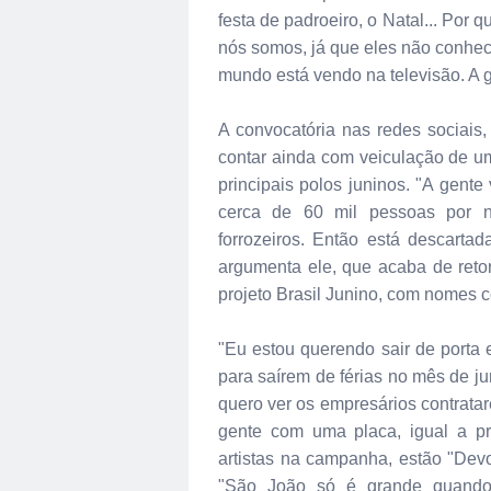
festa de padroeiro, o Natal... Por
nós somos, já que eles não conhec
mundo está vendo na televisão. A g
A convocatória nas redes sociais
contar ainda com veiculação de um
principais polos juninos. "A gent
cerca de 60 mil pessoas por no
forrozeiros. Então está descarta
argumenta ele, que acaba de reto
projeto Brasil Junino, com nomes
"Eu estou querendo sair de porta e
para saírem de férias no mês de ju
quero ver os empresários contrata
gente com uma placa, igual a pre
artistas na campanha, estão "De
"São João só é grande quando 