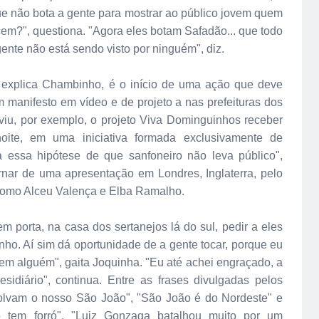
 que não bota a gente para mostrar ao público jovem quem
em?", questiona. "Agora eles botam Safadão... que todo
ente não está sendo visto por ninguém", diz.
, explica Chambinho, é o início de uma ação que deve
 manifesto em vídeo e de projeto a nas prefeituras dos
e viu, por exemplo, o projeto Viva Dominguinhos receber
ite, em uma iniciativa formada exclusivamente de
da essa hipótese de que sanfoneiro não leva público",
rnar de uma apresentação em Londres, Inglaterra, pelo
 como Alceu Valença e Elba Ramalho.
m porta, na casa dos sertanejos lá do sul, pedir a eles
nho. Aí sim dá oportunidade de a gente tocar, porque eu
rem alguém", gaita Joquinha. "Eu até achei engraçado, a
sidiário", continua. Entre as frases divulgadas pelos
volvam o nosso São João", "São João é do Nordeste" e
tem forró". "Luiz Gonzaga batalhou muito por um