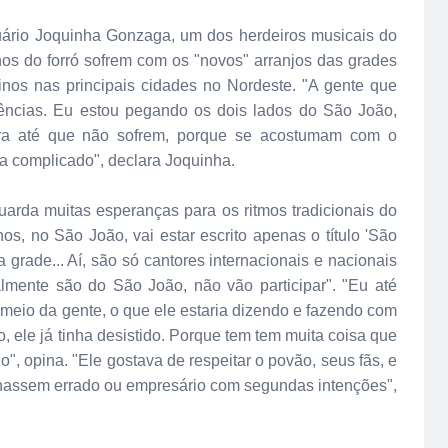
uário Joquinha Gonzaga, um dos herdeiros musicais do
nos do forró sofrem com os "novos" arranjos das grades
inos nas principais cidades no Nordeste. "A gente que
uências. Eu estou pegando os dois lados do São João,
ra até que não sofrem, porque se acostumam com o
ica complicado", declara Joquinha.
guarda muitas esperanças para os ritmos tradicionais do
os, no São João, vai estar escrito apenas o título 'São
 grade... Aí, são só cantores internacionais e nacionais
almente são do São João, não vão participar". "Eu até
 meio da gente, o que ele estaria dizendo e fazendo com
 ele já tinha desistido. Porque tem tem muita coisa que
o", opina. "Ele gostava de respeitar o povão, seus fãs, e
lhassem errado ou empresário com segundas intenções",