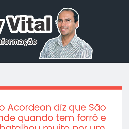
 Acordeon diz que São
nde quando tem forró e
 batalhou muito por um