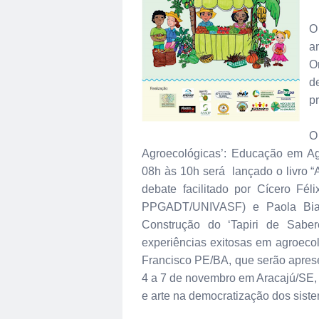
O
a
O
d
p
O
Agroecológicas’: Educação em Ag
08h às 10h será lançado o livro 
debate facilitado por Cícero Fél
PPGADT/UNIVASF) e Paola Bian
Construção do ‘Tapiri de Saber
experiências exitosas em agroecol
Francisco PE/BA, que serão aprese
4 a 7 de novembro em Aracajú/SE, 
e arte na democratização dos sist