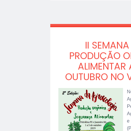
II SEMAN
PRODUÇÃO O
ALIMENTAR 
OUTUBRO NO V
N
A
P
A
e
(