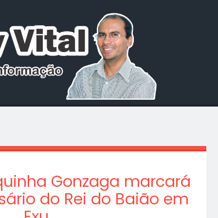
oquinha Gonzaga marcará
rsário do Rei do Baião em
Exu