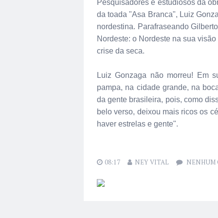
Pesquisadores e estudiosos da ob
da toada "Asa Branca", Luiz Gonz
nordestina. Parafraseando Gilbert
Nordeste: o Nordeste na sua visão
crise da seca.
Luiz Gonzaga não morreu! Em su
pampa, na cidade grande, na boc
da gente brasileira, pois, como d
belo verso, deixou mais ricos os c
haver estrelas e gente".
08:17
NEY VITAL
NENHUM 