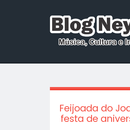
Feijoada do J
festa de anive