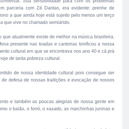
 universal. Sua sensibilidade para com os problemas
em parceria com Zé Dantas, era evidente: prenhe de
ono a que ainda hoje está sujeito pelo menos um terço
 a que vive no chamado semiárido.
 que atualmente existe de melhor na música brasileira.
ona presente nas toadas e cantorias tonificou a nossa
ento cultural em que se encontrava nos ano 40 e cá prá
oje de tanta pobreza cultural.
ntido de nossa identidade cultural pois consegue ser
e de defesa de nossas tradições e evocação de nossos
imento e também as poucas alegrias de nossa gente em
omo o baião, o forró, o xaxado, as marchinhas juninas e