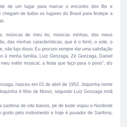
ade de um lugar para marcar o encontro dos fãs e
chegam de todos os lugares do Brasil para festejar a
ga.
as, músicas de meu tio, músicas minhas, dos meus
o, das minhas características, que é o forró, o xote, o
e, não fujo disso. Eu procuro sempre dar uma satisfação
o à minha família, Luiz Gonzaga, Zé Gonzaga, Daniel
eu estilo musical, a festa que faço para o povo", diz
onzaga, nasceu em 01 de abril de 1952. Joquinha nome
 Joquinha é filho de Muniz, segundo Luiz Gonzaga irmã
sanfona de oito baixos, pé de bode viajou o Nordeste
 gosto pelo instrumento e hoje é puxador de Sanfona,