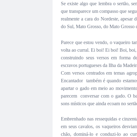
Se existe algo que lembra o sertão, s
que transparece um compasso que segue 
realmente a cara do Nordeste, apesar 
do Sul, Mato Grosso, do Mato Grosso 
Parece que estou vendo, o vaqueiro ta
volta ao curral. Ei boi! Ei boi! Boi, bo
construindo seus versos em forma de
escravos portugueses da Ilha da Madei
Com versos centrados em temas agropas
Encantador também é quando estamos 
apartar o gado em meio ao movimento 
parecem conversar com o gado. O bar
sons místicos que ainda ecoam no sertã
Embrenhado nas ressequidas e cinzentas
em seus cavalos, os vaqueiros desviam
chão, dominá-lo e conduzi-lo ao cur