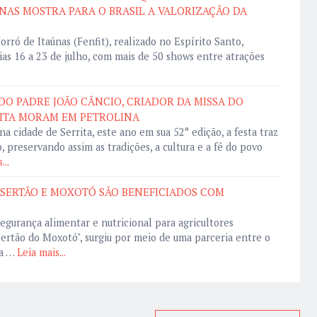
NAS MOSTRA PARA O BRASIL A VALORIZAÇÃO DA
orró de Itaúnas (Fenfit), realizado no Espírito Santo,
ias 16 a 23 de julho, com mais de 50 shows entre atrações
DO PADRE JOÃO CÂNCIO, CRIADOR DA MISSA DO
RITA MORAM EM PETROLINA
na cidade de Serrita, este ano em sua 52° edição, a festa traz
, preservando assim as tradições, a cultura e a fé do povo
...
 SERTÃO E MOXOTÓ SÃO BENEFICIADOS COM
segurança alimentar e nutricional para agricultores
Sertão do Moxotó", surgiu por meio de uma parceria entre o
a …
Leia mais...