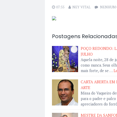
07:55
NEY VITAL
NENHUM 
Postagens Relacionadas
POÇO REDONDO: LA
JULHO
Aquela noite, 28 de j
como nunca. Seus olh
mais forte, de se …
Le
CARTA ABERTA EM
ARTE
Missa do Vaqueiro de
para o padre e palco
apreciadores do forr
MESTRE DA SANFON