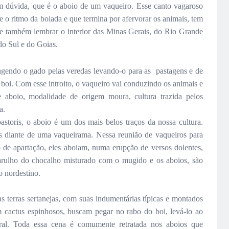
em dúvida, que é o aboio de um vaqueiro. Esse canto vagaroso
o ritmo da boiada e que termina por afervorar os animais, tem
de também lembrar o interior das Minas Gerais, do Rio Grande
do Sul e do Goias.
ngendo o gado pelas veredas levando-o para as pastagens e de
i, boi. Com esse introito, o vaqueiro vai conduzindo os animais e
 aboio, modalidade de origem moura, cultura trazida pelos
ra.
toris, o aboio é um dos mais belos traços da nossa cultura.
diante de uma vaqueirama. Nessa reunião de vaqueiros para
de apartação, eles aboiam, numa erupção de versos dolentes,
ulho do chocalho misturado com o mugido e os aboios, são
o nordestino.
 terras sertanejas, com suas indumentárias típicas e montados
 cactus espinhosos, buscam pegar no rabo do boi, levá-lo ao
ral. Toda essa cena é comumente retratada nos aboios que